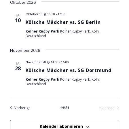
e
wählen.
Oktober 2026
r
r
a
Oktober 10 @ 15:30
-
17:30
SA.
10
Kölsche Mädcher vs. SG Berlin
a
n
Kölner Rugby Park
Kölner Rugby Park, Köln,
s
n
Deutschland
t
s
a
November 2026
l
t
November 28 @ 14:00
-
16:00
SA.
28
t
Kölsche Mädcher vs. SG Dortmund
a
u
Kölner Rugby Park
Kölner Rugby Park, Köln,
l
Deutschland
n
g
t
A
u
Heute
Veranstaltungen
Nächste
Vorherige
n
Veranstaltu
n
s
Kalender abonnieren