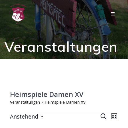
Zum
Inhalt
springen
Veranstaltungen
Heimspiele Damen XV
Veranstaltungen
Heimspiele Damen XV
Veranstaltungen
V
Anstehend
V
Suche
Liste
Datum
e