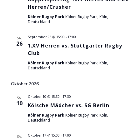
a
n
Herren/Crusher
s
n
Kölner Rugby Park
Kölner Rugby Park, Köln,
t
Deutschland
s
a
September 26 @ 15:00
-
17:00
SA.
l
t
26
1.XV Herren vs. Stuttgarter Rugby
t
a
Club
u
Kölner Rugby Park
Kölner Rugby Park, Köln,
l
n
Deutschland
g
t
Oktober 2026
A
u
n
Oktober 10 @ 15:30
-
17:30
SA.
10
Kölsche Mädcher vs. SG Berlin
n
s
Kölner Rugby Park
Kölner Rugby Park, Köln,
i
g
Deutschland
c
e
h
Oktober 17 @ 15:00
-
17:00
SA.