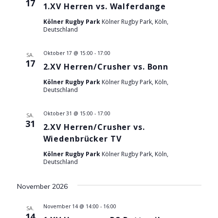
17
1.XV Herren vs. Walferdange
n
t
Kölner Rugby Park
Kölner Rugby Park, Köln,
e
S
Deutschland
n
u
-
Oktober 17 @ 15:00
-
17:00
SA.
17
2.XV Herren/Crusher vs. Bonn
c
N
Kölner Rugby Park
Kölner Rugby Park, Köln,
a
h
Deutschland
v
e
i
Oktober 31 @ 15:00
-
17:00
SA.
31
2.XV Herren/Crusher vs.
u
g
Wiedenbrücker TV
a
n
Kölner Rugby Park
Kölner Rugby Park, Köln,
t
Deutschland
d
i
November 2026
o
A
n
November 14 @ 14:00
-
16:00
SA.
n
14