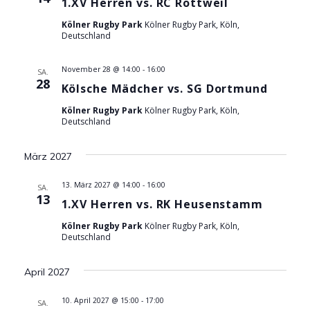
1.XV Herren vs. RC Rottweil
s
Kölner Rugby Park
Kölner Rugby Park, Köln,
Deutschland
i
November 28 @ 14:00
-
16:00
SA.
c
28
Kölsche Mädcher vs. SG Dortmund
h
Kölner Rugby Park
Kölner Rugby Park, Köln,
Deutschland
t
März 2027
e
13. März 2027 @ 14:00
-
16:00
SA.
n
13
1.XV Herren vs. RK Heusenstamm
,
Kölner Rugby Park
Kölner Rugby Park, Köln,
Deutschland
N
April 2027
a
10. April 2027 @ 15:00
-
17:00
SA.