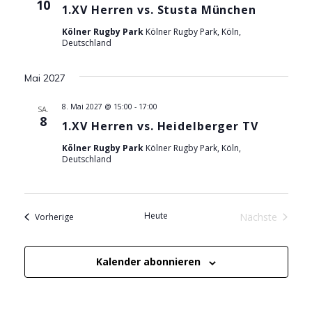
v
10
1.XV Herren vs. Stusta München
i
Kölner Rugby Park
Kölner Rugby Park, Köln,
Deutschland
g
Mai 2027
a
8. Mai 2027 @ 15:00
-
17:00
SA.
t
8
1.XV Herren vs. Heidelberger TV
i
Kölner Rugby Park
Kölner Rugby Park, Köln,
Deutschland
o
n
Heute
Veranstaltungen
Nächste
Vorherige
Veranstaltu
Kalender abonnieren