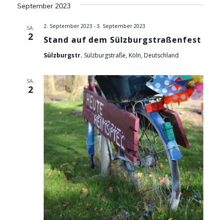
e
wählen.
September 2023
r
r
a
2. September 2023
-
3. September 2023
SA.
2
Stand auf dem Sülzburgstraßenfest
a
n
s
Sülzburgstr.
Sülzburgstraße, Köln, Deutschland
n
t
s
SA.
a
2
l
t
t
a
u
l
n
g
t
A
u
n
n
s