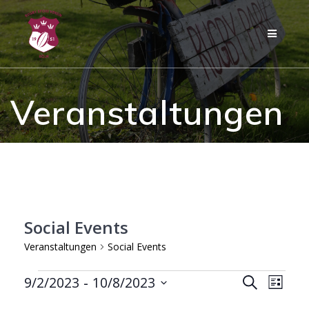
Zum
Inhalt
springen
Veranstaltungen
Social Events
Veranstaltungen
Social Events
Veranstaltungen
V
 - 
9/2/2023
10/8/2023
V
Suche
Liste
Datum
e