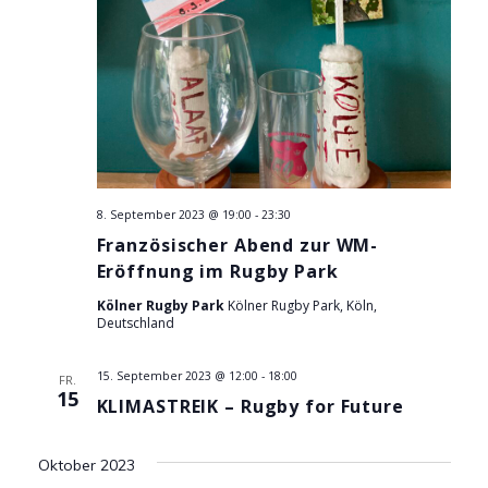
o
A
n
n
s
i
c
8. September 2023 @ 19:00
-
23:30
Französischer Abend zur WM-
h
Eröffnung im Rugby Park
t
Kölner Rugby Park
Kölner Rugby Park, Köln,
Deutschland
e
15. September 2023 @ 12:00
-
18:00
FR.
n
15
KLIMASTREIK – Rugby for Future
,
Oktober 2023