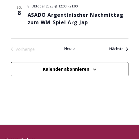
N
8. Oktober 2023 @ 12:00
-
21:00
SO.
8
a
ASADO Argentinischer Nachmittag
zum WM-Spiel Arg-Jap
v
i
Heute
Veransta
Vorherige
Nächste
g
Veranstaltungen
a
Kalender abonnieren
t
i
o
n