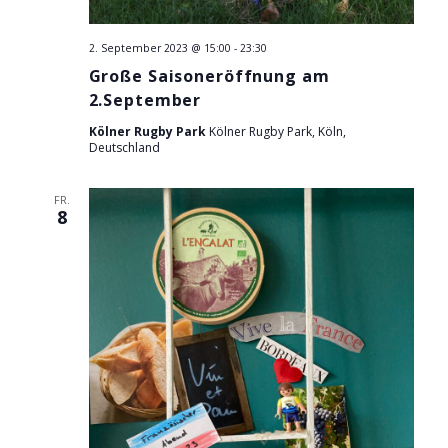
i
g
c
2. September 2023 @ 15:00
-
23:30
e
h
Große Saisoneröffnung am
n
2.September
t
e
Kölner Rugby Park
Kölner Rugby Park, Köln,
S
Deutschland
n
u
-
FR.
8
c
N
a
h
v
e
i
u
g
a
n
t
d
i