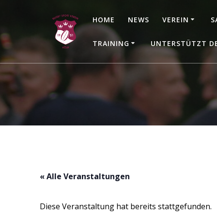
Zum
Inhalt
HOME
NEWS
VEREIN
S
springen
TRAINING
UNTERSTÜTZT D
« Alle Veranstaltungen
Diese Veranstaltung hat bereits stattgefunden.