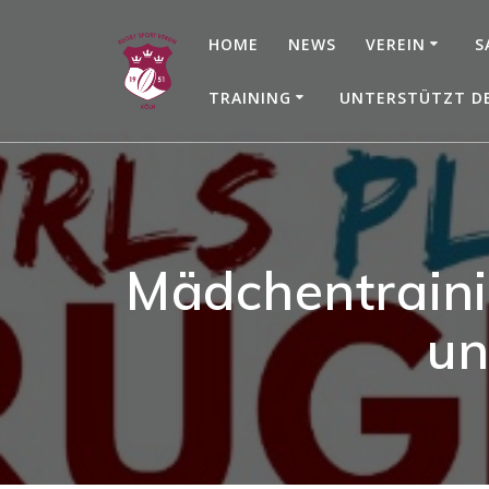
Zum
Inhalt
HOME
NEWS
VEREIN
S
springen
TRAINING
UNTERSTÜTZT D
Mädchentraini
un