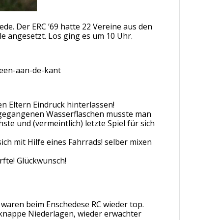
de. Der ERC ’69 hatte 22 Vereine aus den
e angesetzt. Los ging es um 10 Uhr.
reen-aan-de-kant
n Eltern Eindruck hinterlassen!
n gegangenen Wasserflaschen musste man
e und (vermeintlich) letzte Spiel für sich
ch mit Hilfe eines Fahrrads! selber mixen
rfte! Glückwunsch!
waren beim Enschedese RC wieder top.
i knappe Niederlagen, wieder erwachter