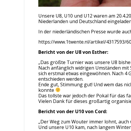
Unsere U8, U10 und U12 waren am 20.4.202
Niederlanden und Deutschland eingeladen. 
In der niederländischen Presse wurde auch
https://www.1twente.nl/artikel/4317593/
Bericht von der U8 von Esther:
„Das größte Turnier was unsere U8 bisher 
Nach anfänglich widrigen Umständen mit S
sich erstmal etwas eingewöhnen. Nach 4 Gr
entschieden werden.
Ende gut, Stimmung gut! Und wem das nicht
konnte
Das tollste war jedoch der Pokal für das 
Vielen Dank für dieses großartig organis
Bericht von der U10 von Cord:
„Der Weg zum Wouter immer lohnt, auch 
Und unsere U10 kam, nach langem Wintersch