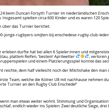
4 beim Duncan Forsyth Turnier im niederländischen Ensche
Insgesamt spielten circa 600 Kinder und es waren 120 Spiel
 über das Turnier berichet.
600-jonge-rugbyers-smijten-bij-enschedese-rugby-club-iede
erleben durfte hat bei allen 6 Spieler:innen und mitgereiste
tau, plattem Reifen, ‘bestem’ Aprilwetter
, verlore
uppenspielen und einem Platzierungsspiel konnte das sechst
 reichte, dem half vielleicht noch der Milchshake den man si
fairste Team, welche die Kölner U8 mit nachhause nehmen du
ierte Turnier an den Rugby Club Enschede!“
wenn man etwas weiter wohnt. Stimmung und Organisation 
laf, endlich wieder ins Spielen: Zwei deutliche Siege, dre