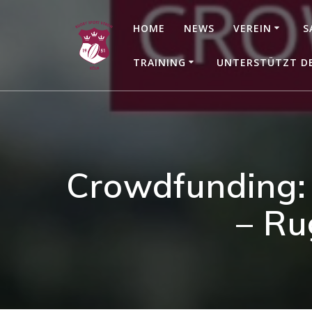
Zum
Inhalt
HOME
NEWS
VEREIN
S
springen
TRAINING
UNTERSTÜTZT D
Crowdfunding: 
– Ru