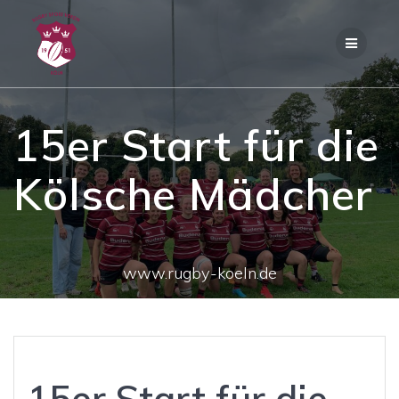
Zum
Inhalt
springen
15er Start für die
Kölsche Mädcher
www.rugby-koeln.de
15er Start für die